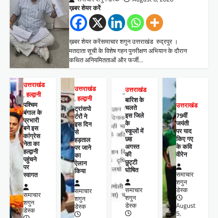
ख़बर शेयर करें
ख़बर शेयर करेंसमाचार शगुन उत्तराखंड रुद्रपुर ।
मतदाता सूची के विशेष गहन पुनरीक्षण अभियान के दौरान
कथित अनियमितताओं और फर्जी…
उत्तराखंड
उत्तराखंड
उत्तराखंड
,
हल्द्वानी
,
हल्द्वानी
बारिश के
पश्चिम
उत्तराखंड
चलते
ट्रांसपो
बंगाल के
इस जिले
79वीं
र्टरों ने
प्रभारी
के
जयंती
इस दिन
बने इस
स्कूलों में
पर याद
से
कांग्रेस
छह
किए गए
हड़ताल
नेता का
अगस्त
के कवि
पर जाने
हल्द्वानी
की
वीरेन
का
पहुंचने
छुट्टी
ऐलान
पर
घोषित
किया
स्वागत
समाचार
शगुन
समाचार
डेस्क
समाचार
समाचार
शगुन
शगुन
शगुन
डेस्क
August
डेस्क
डेस्क
5,