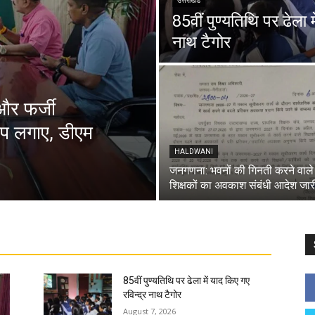
उत्तराखंड
85वीं पुण्यतिथि पर ढेला म
नाथ टैगोर
और फर्जी
रोप लगाए, डीएम
HALDWANI
जनगणना: भवनों की गिनती करने वाले
शिक्षकों का अवकाश संबंधी आदेश जार
85वीं पुण्यतिथि पर ढेला में याद किए गए
रविन्द्र नाथ टैगोर
August 7, 2026