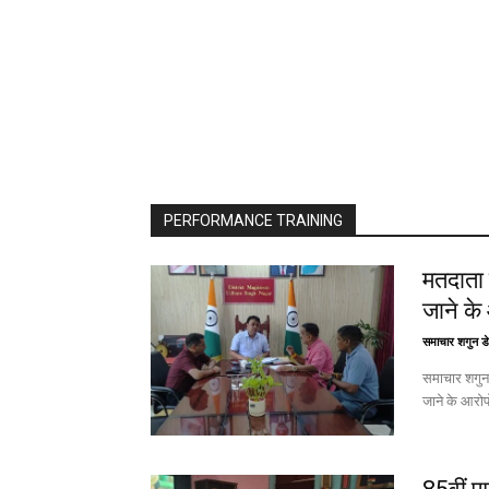
PERFORMANCE TRAINING
मतदाता 
जाने के
समाचार शगुन डे
समाचार शगुन उत्तराखंड रूद्रपुर। मतदाता सूची मे
जाने के आरोपो