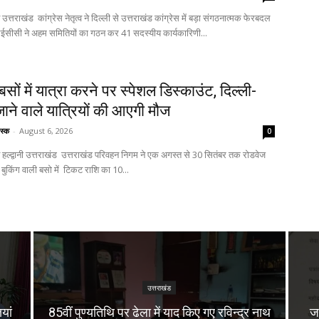
उत्तराखंड कांग्रेस में बड़ा संगठनात्मक फेरबदल
ईसीसी ने अहम समितियों का गठन कर 41 सदस्यीय कार्यकारिणी...
सों में यात्रा करने पर स्पेशल डिस्काउंट, दिल्ली-
ाने वाले यात्रियों की आएगी मौज
स्क
-
August 6, 2026
0
राखंड परिवहन निगम ने एक अगस्त से 30 सितंबर तक रोडवेज
किंग वाली बसो में टिकट राशि का 10...
उत्तराखंड
यां
85वीं पुण्यतिथि पर ढेला में याद किए गए रविन्द्र नाथ
ज