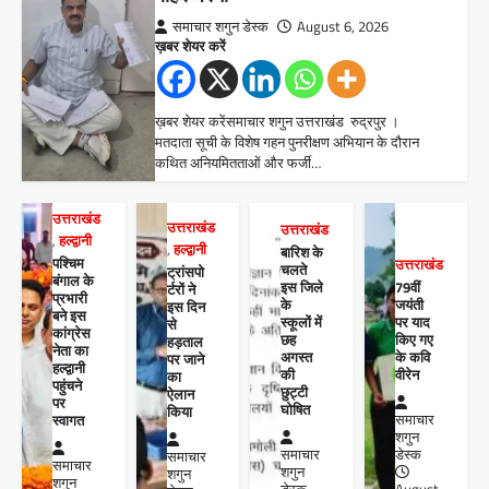
समाचार शगुन डेस्क
August 6, 2026
ख़बर शेयर करें
ख़बर शेयर करेंसमाचार शगुन उत्तराखंड रुद्रपुर ।
मतदाता सूची के विशेष गहन पुनरीक्षण अभियान के दौरान
कथित अनियमितताओं और फर्जी…
उत्तराखंड
उत्तराखंड
उत्तराखंड
,
हल्द्वानी
,
हल्द्वानी
बारिश के
पश्चिम
उत्तराखंड
चलते
ट्रांसपो
बंगाल के
इस जिले
79वीं
र्टरों ने
प्रभारी
के
जयंती
इस दिन
बने इस
स्कूलों में
पर याद
से
कांग्रेस
छह
किए गए
हड़ताल
नेता का
अगस्त
के कवि
पर जाने
हल्द्वानी
की
वीरेन
का
पहुंचने
छुट्टी
ऐलान
पर
घोषित
किया
स्वागत
समाचार
शगुन
समाचार
डेस्क
समाचार
समाचार
शगुन
शगुन
शगुन