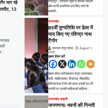
रूद्रपुर। मतदाता सूची में कथित धांधली
गैर भाग रहे
और फर्जी आपत्तियां दर्ज किए जाने के
मारपीट, 13
आरोपों…
उत्तराखंड
85वीं पुण्यतिथि पर ढेला में
याद किए गए रविन्द्र नाथ
टैगोर
त्तराखंड
र्ती
समाचार शगुन डेस्क
August 7,
पर…
2026
ख़बर शेयर करें
ख़बर शेयर करेंसमाचार शगुन उत्तराखंड
कवि, साहित्यकार, विचारक, शिक्षाविद्
रविन्द्रनाथ टैगोर को आज उनकी 85 वीं
जयंती पर उनकी कविताओं,साहित्य…
उत्तराखंड
,
हल्द्वानी
जनगणना: भवनों की गिनती