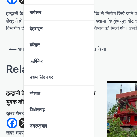
बागेश्वर
हल्द्वानी के गौलापार बागजाला में वन भूमि पर अवैध तरीके से निर्माण किये जाने 
क्षेत्र में हो रहे निर्माण के बाबत रेंजर चंदन अधिकारी ने बताया कि कुंवरपुर बी
विभागीय टीम ने रोका है। अवैध निर्माण की शिकायत विभाग को मिली थी। इसके
देहरादून
हरिद्वार
P
⟵
व्यापारियों ने डीजीपी अशोक कुमार को सम्मानित किया
o
ऋषिकेश
s
Related Posts
t
उधम सिंह नगर
n
a
चंपावत
हल्द्वानी के रामपुर रोड पर हादसा, स्कूटी सवार
v
युवक की मौत
पिथौरागढ़
i
ख़बर शेयर करें
g
रुद्रप्रयाग
a
ख़बर शेयर करेंसमाचार शगुन हल्द्वानी उत्तराखंड