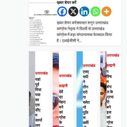
ख़बर शेयर करें
ख़बर शेयर करेंसमाचार शगुन उत्तराखंड
कांग्रेस नेतृत्व ने दिल्ली से उत्तराखंड
कांग्रेस में बड़ा संगठनात्मक फेरबदल किया
है। एआईसीसी ने…
उत्तराखंड
,
हल्द्वानी
उत्तराखंड
प
एसए
उत्तराखंड
उत्तराखंड
श्चि
सपी
यहां
म
ने
,
पूर्व
हल्द्वानी
बंगा
तीन
विधा
देवें
ल के
दरो
यक
द्र
प्रभा
गा
का
मेहरा
री
समेत
एस
बने
बने
नौ
डीए
कां
इस
पुलि
म
ग्रेस
कां
स
कार्या
के
ग्रेस
कर्मि
लय