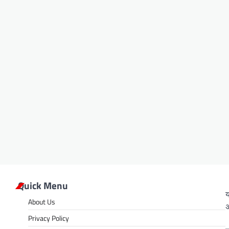
Quick Menu
य
About Us
अ
Privacy Policy