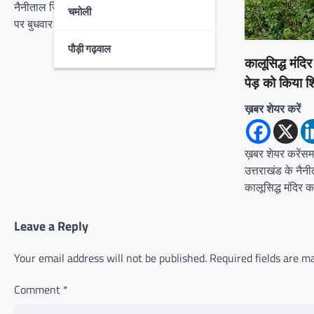
t
नैनीताल जिले के रामपुर रोड पंचायत घर से कुछ दूरी
चमोली
पर बुधवार की देर…
i
पौड़ी गढ़वाल
o
कालूसिद्ध मंदि
n
पेड़‌ को किया श
ख़बर शेयर करें
ख़बर शेयर करेंसमा
उत्तराखंड के नैनीत
कालूसिद्ध मंदिर 
Leave a Reply
Your email address will not be published.
Required fields are 
Comment
*