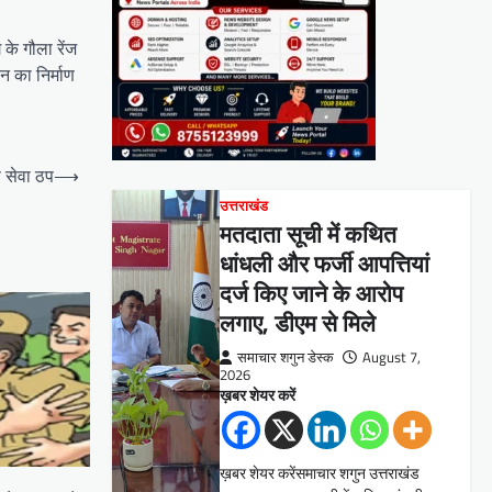
 के गौला रेंज
ान का निर्माण
स सेवा ठप
⟶
उत्तराखंड
मतदाता सूची में कथित
धांधली और फर्जी आपत्तियां
दर्ज किए जाने के आरोप
लगाए, डीएम से मिले
समाचार शगुन डेस्क
August 7,
2026
ख़बर शेयर करें
ख़बर शेयर करेंसमाचार शगुन उत्तराखंड