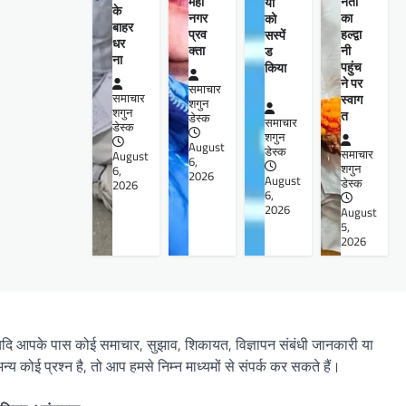
महा
नेता
यों
के
नगर
का
को
बाहर
प्रव
हल्द्वा
सस्पें
धर
क्ता
नी
ड
ना
पहुंच
किया
ने पर
समाचार
समाचार
स्वाग
शगुन
शगुन
त
डेस्क
समाचार
डेस्क
शगुन
August
डेस्क
समाचार
August
6,
शगुन
6,
2026
August
डेस्क
2026
6,
2026
August
5,
2026
दि आपके पास कोई समाचार, सुझाव, शिकायत, विज्ञापन संबंधी जानकारी या
न्य कोई प्रश्न है, तो आप हमसे निम्न माध्यमों से संपर्क कर सकते हैं।