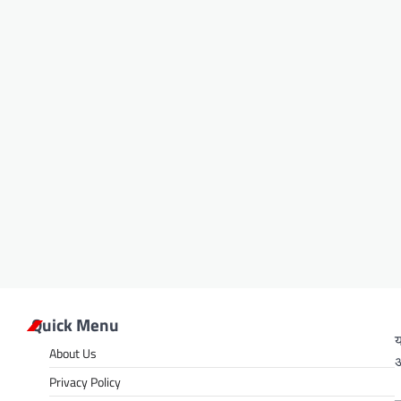
Quick Menu
य
About Us
अ
Privacy Policy