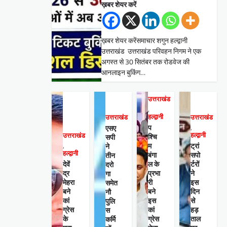
ख़बर शेयर करें
ख़बर शेयर करेंसमाचार शगुन हल्द्वानी
उत्तराखंड उत्तराखंड परिवहन निगम ने एक
अगस्त से 30 सितंबर तक रोडवेज की
आनलाइन बुकिंग…
उत्तराखंड
,
हल्द्वानी
उत्तराखंड
उत्तराखंड
प
एसए
,
हल्द्वानी
उत्तराखंड
श्चि
सपी
म
ट्रां
ने
,
हल्द्वानी
बंगा
सपो
तीन
देवें
ल के
र्टरों
दरो
द्र
प्रभा
ने
गा
मेहरा
री
इस
समेत
बने
बने
दिन
नौ
कां
इस
से
पुलि
ग्रेस
कां
हड़
स
के
ग्रेस
ताल
कर्मि