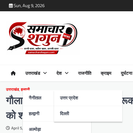
Skip
Sun, Aug 9, 2026
to
content
उत्तराखंड
देश
राजनीति
क्राइम
दुर्घटना
उत्तराखंड
,
हल्द्वानी
नैनीताल
उत्तर प्रदेश
गौलापार स्टेडियम में मतदाता जागरूकत
को शपथ भी दिलाई
हल्द्वानी
दिल्ली
April 5, 2024
अल्मोड़ा