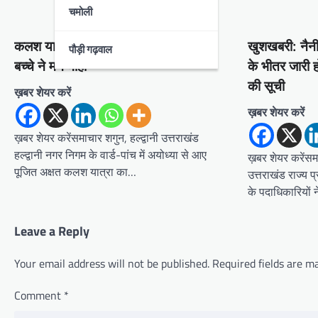
a
चमोली
v
कलश यात्रा में भगवान श्रीराम का रूप धरे
खुशखबरी: नैनीत
पौड़ी गढ़वाल
i
बच्चे ने मन मोहा
के भीतर जारी ह
g
की सूची
ख़बर शेयर करें
a
ख़बर शेयर करें
t
ख़बर शेयर करेंसमाचार शगुन, हल्द्वानी उत्तराखंड
i
हल्द्वानी नगर निगम के वार्ड-पांच में अयोध्या से आए
ख़बर शेयर करेंसमा
o
पूजित अक्षत कलश यात्रा का…
उत्तराखंड राज्य 
n
के पदाधिकारियों
Leave a Reply
Your email address will not be published.
Required fields are 
Comment
*