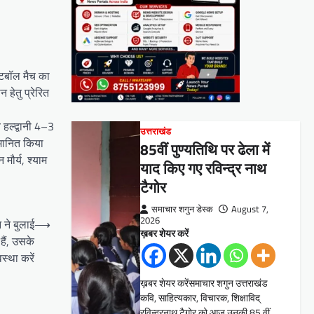
ुटबॉल मैच का
हेतु प्रेरित
हल्द्वानी 4–3
उत्तराखंड
्मानित किया
85वीं पुण्यतिथि पर ढेला में
ौर्य, श्याम
याद किए गए रविन्द्र नाथ
टैगोर
समाचार शगुन डेस्क
August 7,
2026
न ने बुलाई
⟶
ख़बर शेयर करें
हैं, उसके
स्था करें
ख़बर शेयर करेंसमाचार शगुन उत्तराखंड
कवि, साहित्यकार, विचारक, शिक्षाविद्
रविन्द्रनाथ टैगोर को आज उनकी 85 वीं