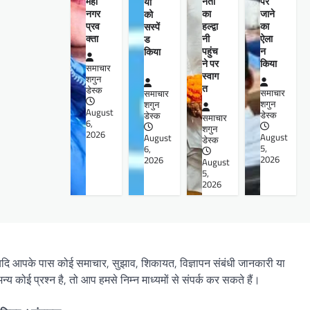
महा
नेता
पर
यों
नगर
का
जाने
को
प्रव
हल्द्वा
का
सस्पें
क्ता
नी
ऐला
ड
पहुंच
न
किया
ने पर
किया
समाचार
स्वाग
शगुन
त
डेस्क
समाचार
समाचार
शगुन
शगुन
August
डेस्क
डेस्क
समाचार
6,
शगुन
2026
August
August
डेस्क
5,
6,
2026
2026
August
5,
2026
दि आपके पास कोई समाचार, सुझाव, शिकायत, विज्ञापन संबंधी जानकारी या
न्य कोई प्रश्न है, तो आप हमसे निम्न माध्यमों से संपर्क कर सकते हैं।