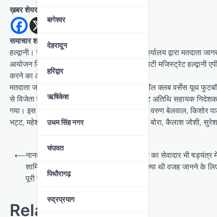
ख़बर शेयर करें
बागेश्वर
समाचार शगुन, हल्द्वानी उत्तराखंड
देहरादून
हल्द्वानी। स्वीप नैनीताल के समन्वय से जिला खेल कार्यालय द्वारा मतदाता जा
आयोजन किया गया। इस अवसर पर मुख्य अतिथि सिटी मजिस्ट्रेट हल्द्वानी एपी 
हरिद्वार
करने का आग्रह किया।
मतदाता जागरूकता अभियान के अंतर्गत एच एन फुटबॉल क्लब वर्सेस यूथ फुटबॉल 
ऋषिकेश
से विजेता रही। अंत में मुख्य अतिथि बाजपेई व विशिष्ट अतिथि सहायक निदेशक खे
गया। इस अवसर पर प्रभारी जिला क्रीडा अधिकारी वरुण बेलवाल, किशोर पाल, त
भट्ट, महेश फर्त्याल, महेश बिष्ट, बलवंत सिंह, किशन बोरा, कैलाश जोशी, सुरे
उधम सिंह नगर
चंपावत
P
⟵
नानकमत्ता: बाबा तरसेम सिंह हत्याकांड, गुरुद्वारे का सेवादार भी षड्यंत्र मे
o
शामिल,, इतने लाख में हायर किए गए थे शूटर, क्या थी वजह जानने के लिए
पिथौरागढ़
पूरी खबर
s
t
रुद्रप्रयाग
Related Posts
n