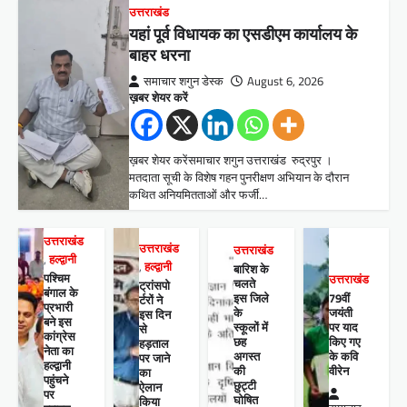
उत्तराखंड
यहां पूर्व विधायक का एसडीएम कार्यालय के
बाहर धरना
समाचार शगुन डेस्क
August 6, 2026
ख़बर शेयर करें
ख़बर शेयर करेंसमाचार शगुन उत्तराखंड रुद्रपुर ।
मतदाता सूची के विशेष गहन पुनरीक्षण अभियान के दौरान
कथित अनियमितताओं और फर्जी…
उत्तराखंड
उत्तराखंड
उत्तराखंड
,
हल्द्वानी
,
हल्द्वानी
बारिश के
पश्चिम
उत्तराखंड
चलते
ट्रांसपो
बंगाल के
इस जिले
79वीं
र्टरों ने
प्रभारी
के
जयंती
इस दिन
बने इस
स्कूलों में
पर याद
से
कांग्रेस
छह
किए गए
हड़ताल
नेता का
अगस्त
के कवि
पर जाने
हल्द्वानी
की
वीरेन
का
पहुंचने
छुट्टी
ऐलान
पर
घोषित
किया