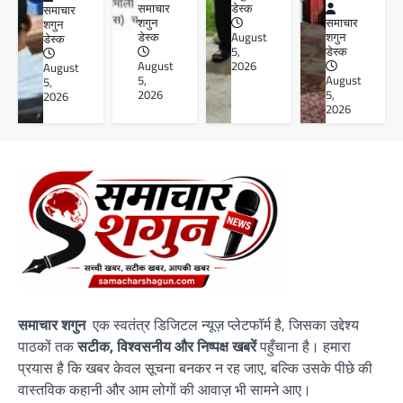
समाचार
डेस्क
समाचार
शगुन
समाचार
शगुन
डेस्क
August
शगुन
डेस्क
5,
डेस्क
August
2026
August
5,
August
5,
2026
5,
2026
2026
समाचार शगुन
एक स्वतंत्र डिजिटल न्यूज़ प्लेटफॉर्म है, जिसका उद्देश्य
पाठकों तक
सटीक, विश्वसनीय और निष्पक्ष खबरें
पहुँचाना है। हमारा
प्रयास है कि खबर केवल सूचना बनकर न रह जाए, बल्कि उसके पीछे की
वास्तविक कहानी और आम लोगों की आवाज़ भी सामने आए।