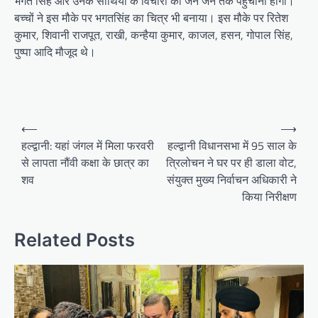
भगत सिंह और उनके साथियों के विचारों को जन जन तक पहुंचाना होगा।
बच्चों ने इस मौके पर भगतसिंह का चित्र भी बनाया। इस मौके पर रितेश
कुमार, शिवानी राजपूत, राखी, कन्हैया कुमार, काजल, हसन, गोपाल सिंह,
पुष्पा आदि मौजूद थे।
P
⟵
⟶
o
हल्द्वानी: यहां जंगल में मिला फरवरी
हल्द्वानी विधानसभा में 95 साल के
से लापता नौंवी कक्षा के छात्र का
त्रिलोचन ने घर पर ही डाला वोट,
s
शव
संयुक्त मुख्य निर्वाचन अधिकारी ने
t
किया निरीक्षण
n
a
Related Posts
v
i
g