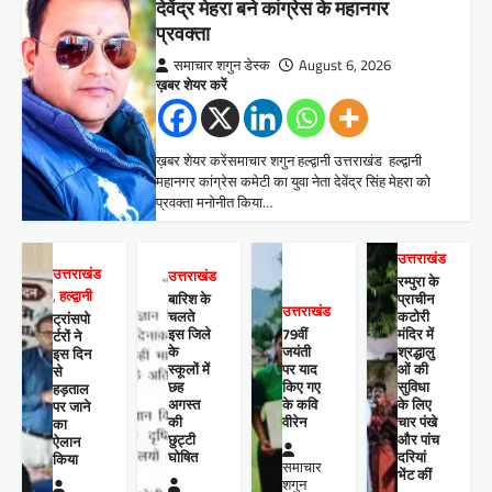
देवेंद्र मेहरा बने कांग्रेस के महानगर
प्रवक्ता
समाचार शगुन डेस्क
August 6, 2026
ख़बर शेयर करें
ख़बर शेयर करेंसमाचार शगुन हल्द्वानी उत्तराखंड हल्द्वानी
महानगर कांग्रेस कमेटी का युवा नेता देवेंद्र सिंह मेहरा को
प्रवक्ता मनोनीत किया…
उत्तराखंड
उत्तराखंड
उत्तराखंड
रम्पुरा के
,
हल्द्वानी
बारिश के
प्राचीन
उत्तराखंड
चलते
कटोरी
ट्रांसपो
इस जिले
79वीं
मंदिर में
र्टरों ने
के
जयंती
श्रद्धालु
इस दिन
स्कूलों में
पर याद
ओं की
से
छह
किए गए
सुविधा
हड़ताल
अगस्त
के कवि
के लिए
पर जाने
की
वीरेन
चार पंखे
का
छुट्टी
और पांच
ऐलान
घोषित
दरियां
किया
समाचार
भेंट कीं
शगुन