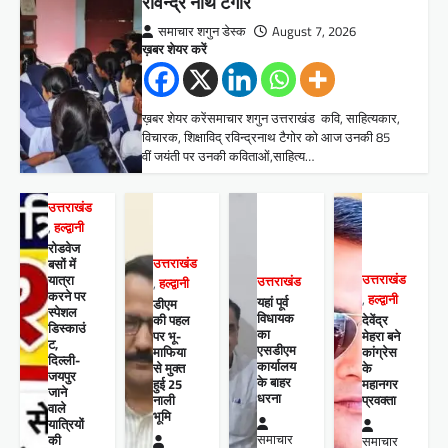
रविन्द्र नाथ टैगोर
समाचार शगुन डेस्क
August 7, 2026
ख़बर शेयर करें
ख़बर शेयर करेंसमाचार शगुन उत्तराखंड कवि, साहित्यकार,
विचारक, शिक्षाविद् रविन्द्रनाथ टैगोर को आज उनकी 85
वीं जयंती पर उनकी कविताओं,साहित्य…
उत्तराखंड
,
हल्द्वानी
रोडवेज
बसों में
उत्तराखंड
यात्रा
उत्तराखंड
उत्तराखंड
,
हल्द्वानी
करने पर
,
हल्द्वानी
यहां पूर्व
डीएम
स्पेशल
विधायक
की पहल
देवेंद्र
डिस्काउं
का
पर भू-
मेहरा बने
ट,
एसडीएम
माफिया
कांग्रेस
दिल्ली-
कार्यालय
से मुक्त
के
जयपुर
के बाहर
हुई 25
महानगर
जाने
धरना
नाली
प्रवक्ता
वाले
भूमि
यात्रियों
की
समाचार
समाचार