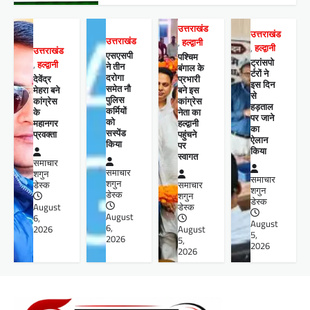
उत्तराखंड
उत्तराखंड
उत्तराखंड
,
हल्द्वानी
,
हल्द्वानी
उत्तराखंड
एसएसपी
पश्चिम
ट्रांसपो
,
हल्द्वानी
ने तीन
बंगाल के
र्टरों ने
दरोगा
देवेंद्र
प्रभारी
इस दिन
समेत नौ
मेहरा बने
बने इस
से
पुलिस
कांग्रेस
कांग्रेस
हड़ताल
कर्मियों
के
नेता का
पर जाने
को
महानगर
हल्द्वानी
का
सस्पेंड
प्रवक्ता
पहुंचने
ऐलान
किया
पर
किया
स्वागत
समाचार
समाचार
शगुन
समाचार
शगुन
डेस्क
समाचार
शगुन
डेस्क
शगुन
डेस्क
August
डेस्क
August
6,
August
6,
2026
August
5,
2026
5,
2026
2026