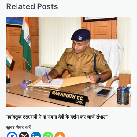
n
Related Posts
a
v
i
g
a
t
i
o
n
नवांगतुक एसएसपी ने मां नयना देवी के दर्शन कर चार्ज संभाला
ख़बर शेयर करें