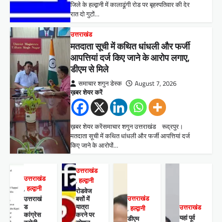
जिले के हल्द्वानी में कालाढूंगी रोड पर बृहस्पतिवार की देर
रात दो गुटों…
उत्तराखंड
मतदाता सूची में कथित धांधली और फर्जी
आपत्तियां दर्ज किए जाने के आरोप लगाए,
डीएम से मिले
समाचार शगुन डेस्क
August 7, 2026
ख़बर शेयर करें
ख़बर शेयर करेंसमाचार शगुन उत्तराखंड रूद्रपुर।
मतदाता सूची में कथित धांधली और फर्जी आपत्तियां दर्ज
किए जाने के आरोपों…
उत्तराखंड
उत्तराखंड
,
हल्द्वानी
,
हल्द्वानी
रोडवेज
उत्तराखं
बसों में
उत्तराखंड
ड
यात्रा
उत्तराखंड
,
हल्द्वानी
कांग्रेस
करने पर
यहां पूर्व
डीएम