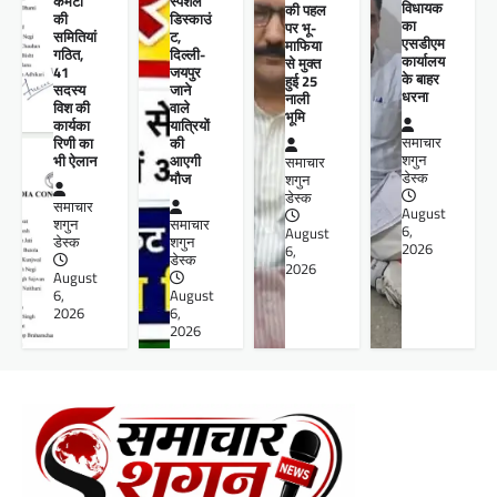
कमेटी
स्पेशल
विधायक
की पहल
की
डिस्काउं
का
पर भू-
समितियां
ट,
एसडीएम
माफिया
गठित,
दिल्ली-
कार्यालय
से मुक्त
41
जयपुर
के बाहर
हुई 25
सदस्य
जाने
धरना
नाली
विश की
वाले
भूमि
कार्यका
यात्रियों
रिणी का
की
समाचार
भी ऐलान
आएगी
शगुन
समाचार
मौज
डेस्क
शगुन
डेस्क
समाचार
August
शगुन
समाचार
6,
August
डेस्क
शगुन
2026
6,
डेस्क
2026
August
6,
August
2026
6,
2026