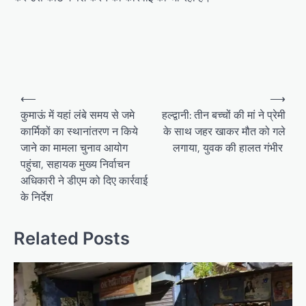
P
⟵
⟶
o
कुमाऊं में यहां लंबे समय से जमे
हल्द्वानी: तीन बच्चों की मां ने प्रेमी
कार्मिकों का स्थानांतरण न किये
के साथ जहर खाकर मौत को गले
s
जाने का मामला चुनाव आयोग
लगाया, युवक की हालत गंभीर
t
पहुंचा, सहायक मुख्य निर्वाचन
n
अधिकारी ने डीएम को दिए कार्रवाई
a
के निर्देश
v
Related Posts
i
g
a
t