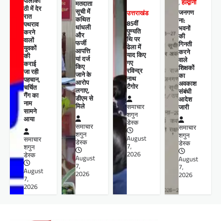
पीलीको
,
हल्द्वानी
मतदाता
ठी में देर
सूची में
जनगण
उत्तराखंड
रात
कथित
ना:
85वीं
पथराव
धांधली
भवनों
पुण्यति
करने
और
की
थि पर
वालों
फर्जी
गिनती
ढेला में
युवकों
आपत्ति
करने
याद किए
की
यां दर्ज
वाले
गए
कराई
किए
शिक्षकों
रविन्द्र
जा रही
जाने के
का
नाथ
पहचान,
आरोप
अवकाश
टैगोर
चर्चित
लगाए,
संबंधी
गैंग का
डीएम से
आदेश
नाम
मिले
समाचार
जारी
सामने
शगुन
आया
डेस्क
समाचार
समाचार
शगुन
शगुन
August
समाचार
डेस्क
डेस्क
7,
शगुन
2026
डेस्क
August
August
7,
7,
August
2026
2026
7,
2026