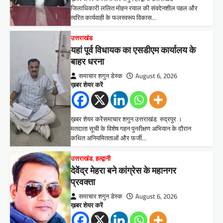
जिलाधिकारी ललित मोहन रयाल की संवदेनशील पहल और
त्वरित कार्यवाही के फलस्वरूप विकास…
उत्तराखंड
यहां पूर्व विधायक का एसडीएम कार्यालय के
बाहर धरना
समाचार शगुन डेस्क
August 6, 2026
ख़बर शेयर करें
ख़बर शेयर करेंसमाचार शगुन उत्तराखंड रुद्रपुर ।
मतदाता सूची के विशेष गहन पुनरीक्षण अभियान के दौरान
कथित अनियमितताओं और फर्जी…
उत्तराखंड
,
हल्द्वानी
देवेंद्र मेहरा बने कांग्रेस के महानगर
प्रवक्ता
समाचार शगुन डेस्क
August 6, 2026
ख़बर शेयर करें