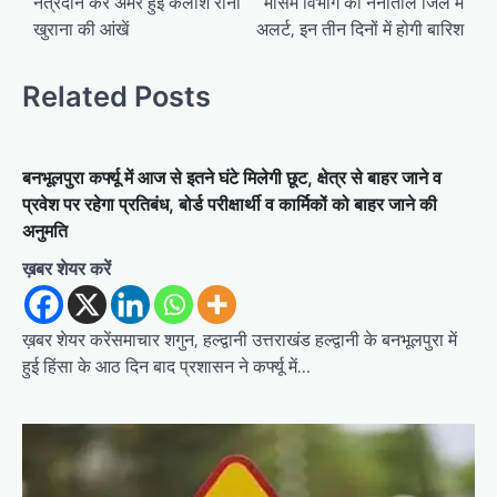
o
नेत्रदान कर अमर हुईं कैलाश रानी
मौसम विभाग का नैनीताल जिले में
खुराना की आंखें
अलर्ट, इन तीन दिनों में होगी बारिश
s
t
Related Posts
n
a
v
बनभूलपुरा कर्फ्यू में आज से इतने घंटे मिलेगी छूट, क्षेत्र से बाहर जाने व‌
i
प्रवेश पर रहेगा प्रतिबंध, बोर्ड परीक्षार्थी व‌ कार्मिकों को बाहर जाने की
अनुमति
g
ख़बर शेयर करें
a
t
ख़बर शेयर करेंसमाचार शगुन, हल्द्वानी उत्तराखंड हल्द्वानी के बनभूलपुरा में
i
हुई हिंसा के आठ दिन बाद प्रशासन ने कर्फ्यू में…
o
n