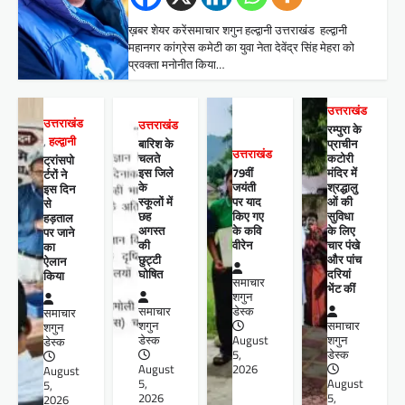
ख़बर शेयर करेंसमाचार शगुन हल्द्वानी उत्तराखंड हल्द्वानी
महानगर कांग्रेस कमेटी का युवा नेता देवेंद्र सिंह मेहरा को
प्रवक्ता मनोनीत किया…
उत्तराखंड
उत्तराखंड
उत्तराखंड
रम्पुरा के
,
हल्द्वानी
बारिश के
प्राचीन
उत्तराखंड
चलते
कटोरी
ट्रांसपो
इस जिले
79वीं
मंदिर में
र्टरों ने
के
जयंती
श्रद्धालु
इस दिन
स्कूलों में
पर याद
ओं की
से
छह
किए गए
सुविधा
हड़ताल
अगस्त
के कवि
के लिए
पर जाने
की
वीरेन
चार पंखे
का
छुट्टी
और पांच
ऐलान
घोषित
दरियां
किया
समाचार
भेंट कीं
शगुन
समाचार
डेस्क
समाचार
शगुन
समाचार
शगुन
डेस्क
August
शगुन
डेस्क
5,
डेस्क
August
2026
August
5,
August
5,
2026
5,
2026