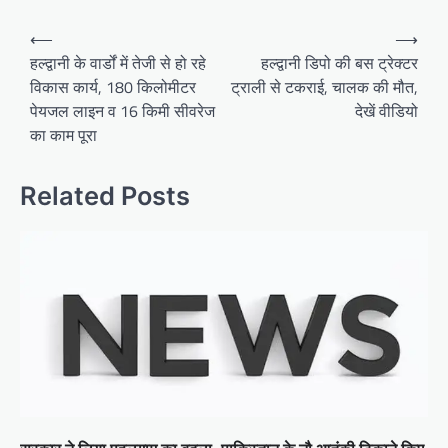
P
⟵
⟶
o
हल्द्वानी के वार्डों में तेजी से हो रहे
हल्द्वानी डिपो की बस ट्रेक्टर
विकास कार्य, 180 किलोमीटर
ट्राली से टकराई, चालक की मौत,
s
पेयजल लाइन व 16 किमी सीवरेज
देखें वीडियो
t
का काम पूरा
n
a
Related Posts
v
i
g
a
t
i
o
n