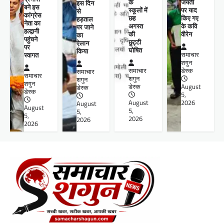
के
जयंती
इस दिन
बने इस
स्कूलों में
पर याद
से
कांग्रेस
छह
किए गए
हड़ताल
नेता का
अगस्त
के कवि
पर जाने
हल्द्वानी
की
वीरेन
का
पहुंचने
छुट्टी
ऐलान
पर
घोषित
किया
स्वागत
समाचार
शगुन
समाचार
डेस्क
समाचार
समाचार
शगुन
शगुन
शगुन
डेस्क
August
डेस्क
डेस्क
5,
August
2026
August
August
5,
5,
5,
2026
2026
2026