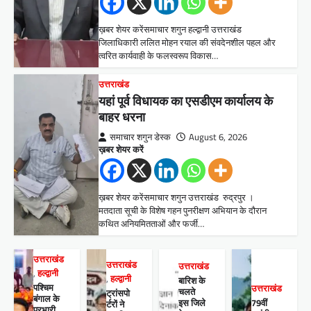
ख़बर शेयर करेंसमाचार शगुन हल्द्वानी उत्तराखंड
जिलाधिकारी ललित मोहन रयाल की संवदेनशील पहल और
त्वरित कार्यवाही के फलस्वरूप विकास…
उत्तराखंड
यहां पूर्व विधायक का एसडीएम कार्यालय के
बाहर धरना
समाचार शगुन डेस्क
August 6, 2026
ख़बर शेयर करें
ख़बर शेयर करेंसमाचार शगुन उत्तराखंड रुद्रपुर ।
मतदाता सूची के विशेष गहन पुनरीक्षण अभियान के दौरान
कथित अनियमितताओं और फर्जी…
उत्तराखंड
उत्तराखंड
उत्तराखंड
,
हल्द्वानी
,
हल्द्वानी
बारिश के
पश्चिम
उत्तराखंड
चलते
ट्रांसपो
बंगाल के
इस जिले
79वीं
र्टरों ने
प्रभारी