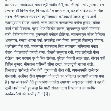
कर्णप्रयाग रामदयाल, गोचर श्री संदीप नेगी, थराली श्रीमती सुनीता रावत,
उत्तरकाशी दिनेश गौड, चिन्यालीसौड दर्शन लाल, बडकोट विजयपाल सिंह
रावत, नैनीलताल सरस्वती ख्ेातवाल, भ्ंावाली पंकज कुमार आर्य,
रूद्रप्रयाग दीपक भंडारी, नगर पंचायत नानकमत्ता मनोज कुमार, शक्ति
फार्म राखी विश्वास, गुलर भेाज किशोर सामंत, सुल्तानपुर पट्टी मोहम्मद
रफी, बेरीनाग हेमा पंत, मुनस्यारी मनोहर टोलिया, स्वागस्श्रम जोंक बिन्दिया
अग्रवाल, गरूड भावना वर्मा, कपकोट धना बिष्ट, सतपुली जितेन्द्र चोहान,
थलीसैण वीरा देवी, घनसाली शंकरपाल सिंह सजवाण, चमियाला ममता
पंवार, पीपलकोटी जयंती राणा, पोखरी समुन्दरा देवी, घाट श्रीमती मीना
रौतेला, नन्द प्रयाग पृथ्वी सिंह रौतेला, पुरेाला बिहारी लाल शाह, नौगाव श्री
विपिन कुमार, भीमताल श्रीमती सीमा टम्टा, कालाढूंगी भावना सती,
तिलवाडा श्रीमती सीमा देवी, गुप्तकाशी बीना देवी, अगस्त्यमनि राजेन्द्र
गोस्वामी, उखीमठ रीता पुष्पवाण को पार्टी का अधिकृत प्रत्याशी बनाया गया
है। यह जानकारी देते हुए प्रदेश कांग्रेस उपाध्यक्ष मथुरादत्त जोशी ने पहली
सूची जारी करते हुए कहा कि पार्टी संगठन द्वारा निष्ठावान एवं समर्पित
कार्यकर्ताओं को तरजीह दी गई है।