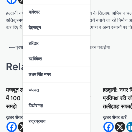
बागेश्वर
हल्द्वानी नगर निगम प्रशासन एक बार फिर अतिक्रमण के खिलाफ अभियान चला
अतिक्रमण हटाने के साथ ही बगैर मानचित्र पास करायें बनाये जा रहे निर्माण आद
कर दिए हैं। उन्होंने सरकारी संपतियों के साथ ही फुटपाथ व अन्य स्थानों प
देहरादून
हरिद्वार
P
⟵
प्रशासन रात में अभियान चलाकर ओवरलोड वाहन पकड़ेगा
o
ऋषिकेश
s
Related Posts
t
उधम सिंह नगर
n
a
चंपावत
मजबूत लोकतंत्र-सबकी भागीदारी: स्टेडियम
हल्द्वानी: नगर 
v
में 100 खिलाड़ी खेले और मतदान का महत्व
प्रतिपक्ष रवि जो
पिथौरागढ़
समझे
तलीझाड़ सफा
i
g
ख़बर शेयर करें
ख़बर शेयर करें
रुद्रप्रयाग
a