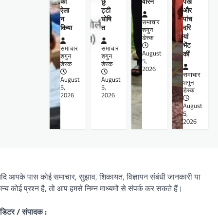
का
छु
वीरेन
पंखे
ऐला
ट्टी
और
न
घोषि
पांच
समाचार
किया
त
दरि
शगुन
यां
डेस्क
भेंट
समाचार
समाचार
August
कीं
शगुन
शगुन
5,
डेस्क
डेस्क
2026
समाचार
August
August
शगुन
5,
5,
डेस्क
2026
2026
August
5,
2026
दि आपके पास कोई समाचार, सुझाव, शिकायत, विज्ञापन संबंधी जानकारी या
न्य कोई प्रश्न है, तो आप हमसे निम्न माध्यमों से संपर्क कर सकते हैं।
डिटर / संपादक :