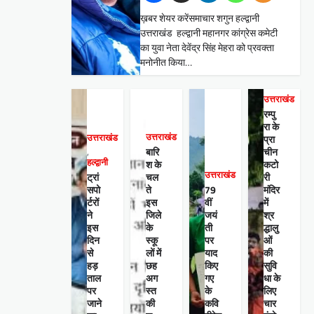
ख़बर शेयर करेंसमाचार शगुन हल्द्वानी
उत्तराखंड हल्द्वानी महानगर कांग्रेस कमेटी
का युवा नेता देवेंद्र सिंह मेहरा को प्रवक्ता
मनोनीत किया…
उत्तराखंड
रम्पु
रा के
उत्तराखंड
उत्तराखंड
प्रा
बारि
चीन
,
हल्द्वानी
श के
कटो
उत्तराखंड
ट्रां
चल
री
सपो
ते
79
मंदिर
र्टरों
इस
वीं
में
ने
जिले
जयं
श्र
इस
के
ती
द्धालु
दिन
स्कू
पर
ओं
से
लों में
याद
की
हड़
छह
किए
सुवि
ताल
अग
गए
धा के
पर
स्त
के
लिए
जाने
की
कवि
चार