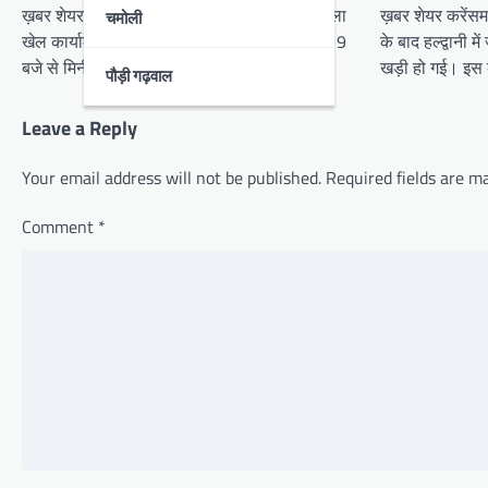
t
ख़बर शेयर करेंसमाचार शगुन, हल्द्वानी उत्तराखंड जिला
ख़बर शेयर करेंसमा
चमोली
खेल कार्यालय नैनीताल की ओर से रविवार को प्रातः 9
के बाद हल्द्वानी
i
बजे से मिनी…
खड़ी हो गई। इस
पौड़ी गढ़वाल
o
n
Leave a Reply
Your email address will not be published.
Required fields are 
Comment
*