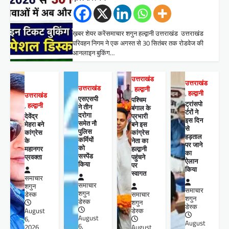
ख़बर शेयर करेंसमाचार शगुन हल्द्वानी उत्तराखंड उत्तराखंड
परिवहन निगम ने एक अगस्त से 30 सितंबर तक रोडवेज की
आनलाइन बुकिंग…
उत्तराखंड
उत्तराखंड
उत्तराखंड
,
हल्द्वानी
,
हल्द्वानी
उत्तराखंड
एसएसपी
पश्चिम
ट्रांसपो
,
हल्द्वानी
ने तीन
बंगाल के
र्टरों ने
दरोगा
देवेंद्र
प्रभारी
इस दिन
समेत नौ
मेहरा बने
बने इस
से
पुलिस
कांग्रेस
कांग्रेस
हड़ताल
कर्मियों
के
नेता का
पर जाने
को
महानगर
हल्द्वानी
का
सस्पेंड
प्रवक्ता
पहुंचने
ऐलान
किया
पर
किया
स्वागत
समाचार
समाचार
शगुन
समाचार
शगुन
डेस्क
समाचार
शगुन
डेस्क
शगुन
डेस्क
August
डेस्क
August
6,
August
6,
2026
August