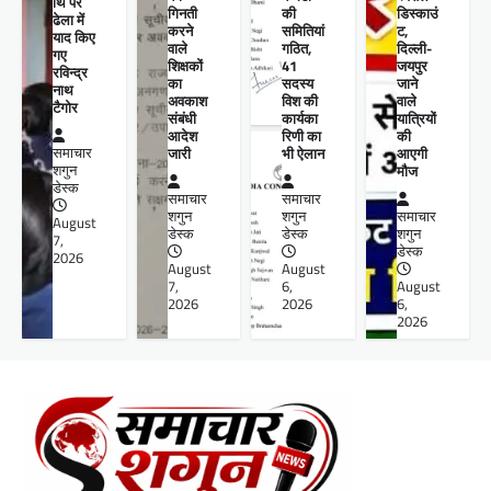
थि पर
गिनती
की
डिस्काउं
ढेला में
करने
समितियां
ट,
याद किए
वाले
गठित,
दिल्ली-
गए
शिक्षकों
41
जयपुर
रविन्द्र
का
सदस्य
जाने
नाथ
अवकाश
विश की
वाले
टैगोर
संबंधी
कार्यका
यात्रियों
आदेश
रिणी का
की
समाचार
जारी
भी ऐलान
आएगी
शगुन
मौज
डेस्क
समाचार
समाचार
शगुन
शगुन
समाचार
August
डेस्क
डेस्क
शगुन
7,
डेस्क
2026
August
August
7,
6,
August
2026
2026
6,
2026