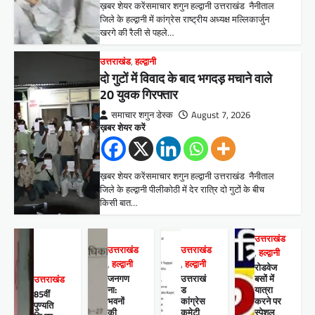
ख़बर शेयर करेंसमाचार शगुन हल्द्वानी उत्तराखंड नैनीताल
जिले के हल्द्वानी में कांग्रेस राष्ट्रीय अध्यक्ष मल्लिकार्जुन
खरगे की रैली से पहले…
उत्तराखंड
,
हल्द्वानी
दो गुटों में विवाद के बाद भगदड़ मचाने वाले
20 युवक गिरफ्तार
समाचार शगुन डेस्क
August 7, 2026
ख़बर शेयर करें
ख़बर शेयर करेंसमाचार शगुन हल्द्वानी उत्तराखंड नैनीताल
जिले के हल्द्वानी पीलीकोठी में देर रात्रि दो गुटों के बीच
किसी बात…
उत्तराखंड
उत्तराखंड
उत्तराखंड
,
हल्द्वानी
,
हल्द्वानी
,
हल्द्वानी
रोडवेज
जनगण
उत्तराखं
बसों में
उत्तराखंड
ना:
ड
यात्रा
85वीं
भवनों
कांग्रेस
करने पर
पुण्यति
की
कमेटी
स्पेशल