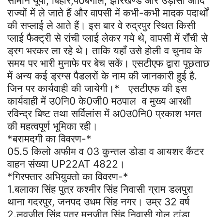
सामान यूपी, बिहार,प0बंगाल, झारखण्ड और उड़ीसा आदि
राज्यों में ले जाते हैं और वापसी में कभी-कभी मादक पदार्थों
की सप्लाई ले आते हैं। इस बार वे रुद्रपुर स्थित किसी
प्लाई फैक्ट्री से रांची प्लाई लेकर गये थे, वापसी में राँची से
ड्रग भरकर ला रहे थे। ताकि यहाँ उसे होली व चुनाव के
समय पर भारी मुनाफे पर बेच सकें। एसटीएफ द्वारा पूछताछ
में अन्य कई ड्रग्स पैडलरों के नाम की जानकारी हुई है.
जिन पर कार्यवाही की जायेगी।* एसटीएफ की इस
कार्यवाही में उ0नि0 के0जी0 मठपाल व मुख्य आरक्षी
रविन्द्र बिष्ट तथा सर्विलांस में अ0उ0नि0 प्रकाश भगत
की महत्वपूर्ण भूमिका रही।
*बरामदगी का विवरण-*
05.5 किलो अफीम व 03 कुन्तल डोडा व आयशर कैंटर
वाहन संख्या UP22AT 4822।
*गिरफ्तार अभियुक्तो का विवरण-*
1.बलाका सिंह पुत्र कश्मीर सिंह निवासी ग्राम डलपुरा
थाना गदरपुर, जनपद उधम सिंह नगर। उम्र 32 वर्ष
2.लवजीत सिंह पुत्र मनजीत सिंह निवासी गोलू टांडा