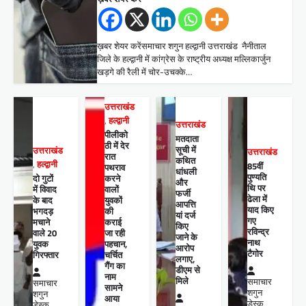
ख़बर शेयर करेंसमाचार शगुन हल्द्वानी उत्तराखंड नैनीताल
जिले के हल्द्वानी में कांग्रेस के राष्ट्रीय अध्यक्ष मल्लिकार्जुन
खड़गे की रैली में चोर-उचक्के…
उत्तराखंड
,
हल्द्वानी
उत्तराखंड
पीलीको
मतदाता
ठी में देर
सूची में
उत्तराखंड
उत्तराखंड
रात
कथित
,
हल्द्वानी
85वीं
पथराव
धांधली
पुण्यति
दो गुटों
करने
और
थि पर
में विवाद
वालों
फर्जी
ढेला में
के बाद
युवकों
आपत्ति
याद किए
भगदड़
की
यां दर्ज
गए
मचाने
कराई
किए
रविन्द्र
वाले 20
जा रही
जाने के
नाथ
युवक
पहचान,
आरोप
टैगोर
गिरफ्तार
चर्चित
लगाए,
गैंग का
डीएम से
नाम
मिले
समाचार
समाचार
सामने
शगुन
शगुन
आया
डेस्क
डेस्क