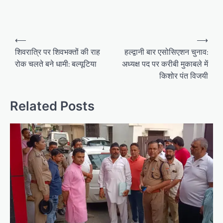
P
⟵
⟶
o
शिवरात्रि पर शिवभक्तों की राह
हल्द्वानी बार एसोसिएशन चुनाव:
रोक चलते बने धामी: बल्यूटिया
अध्यक्ष पद‌ पर‌ करीबी मुकाबले में
s
किशोर पंत विजयी
t
n
Related Posts
a
v
i
g
a
t
i
o