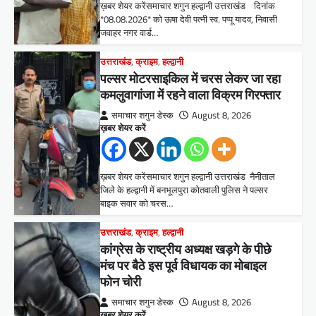
ख़बर शेयर करेंसमाचार शगुन हल्द्वानी उत्तराखंड दिनांक
*08.08.2026* को ऊषा देवी पत्नी स्व. पप्पू यादव, निवासी
जवाहर नगर वार्ड…
उत्तराखंड
,
क्राइम
,
हल्द्वानी
पल्सर मोटरसाइकिल में चरस लेकर जा रहा
कमलुवागांजा में रहने वाला विक्रम गिरफ्तार
समाचार शगुन डेस्क
August 8, 2026
ख़बर शेयर करें
ख़बर शेयर करेंसमाचार शगुन हल्द्वानी उत्तराखंड नैनीताल
जिले के हल्द्वानी में बनभूलपुरा कोतवाली पुलिस ने पल्सर
बाइक सवार को चरस…
उत्तराखंड
,
क्राइम
,
हल्द्वानी
कांग्रेस के राष्ट्रीय अध्यक्ष खड़गे के पीछे
मंच पर बैठे इस पूर्व विधायक का मोबाइल
फोन चोरी
समाचार शगुन डेस्क
August 8, 2026
ख़बर शेयर करें